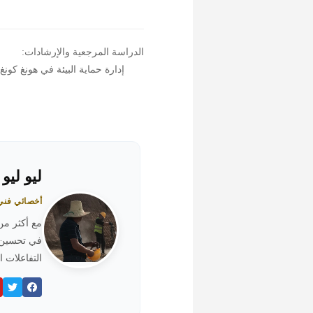
الدراسة المرجعية والإرشادات:
إدارة حماية البيئة في هونغ كونغ (EPD): التقرير الفني حول طرق ومعدات البناء الأكثر هد
ليو ليو (eo Liu
أخصائي فني أول
التفاعلات ا