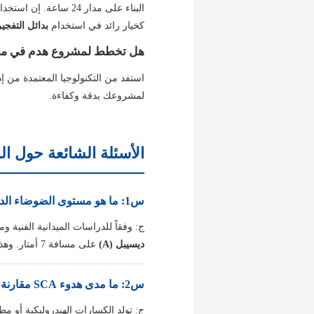
البناء على مدار 24 ساعة. إن استخدام
كخيار رائد في استخدام
بدائل التفجي
هل تخطط لمشروع هدم في من
استفد من التكنولوجيا المعتمدة من إدارة حماية ال
لمشروعك بدقة وكفاءة.
الأسئلة الشائعة حول الب
س1: ما هو مستوى الضوضاء الدقيق لوكيل التكسير الصامت (SCA)؟
ج: وفقاً للدراسات الميدانية الفنية ومعايير إدارة حماية البيئة في
ديسيبل (A)
على مسافة 7 أمتار. وهذا يعادل تقريباً حجم صوت محادثة عادية داخل مكتب، مما يجعله "فائق الهدوء" في البيئات الصناعية.
س2: ما مدى هدوء SCA مقارنة بالمطرقة الهيدروليكية التقليدية (الجاك هامر)؟
ج: تولد الكسارات الهيدروليكية أو مط