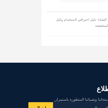
 إتقان استخدام مادة HSCA في الشتاء: دليل احترافي لاستخدام وكيل
لمنخفضة
لاع
جاتنا وتقنياتنا المتطورة باستمرار.
إرسال