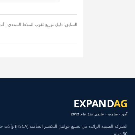
السابق: دليل توزيع ثقوب الملاط التمددي | أنماط
EXPAND
AG
آمن · صامت · عالمي منذ عام 2012
الشركة الصينية الرائد
50 دولة.