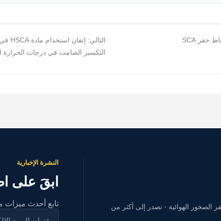
 حفر SCA
التالي:
التكسير الصامت في درجات الحرارة ا
النشرة الإخبارية
ابقَ على اط
تابع أحدث ميزات منت
ة في تصنيع عوامل التكسير الصامتة (HSCA) وآلات حفر الصخور الهوائية - نصدر إلى أكثر من