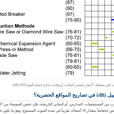
 الحضرية؟
لمستشفيات، المدارس، أو المباني التاريخية، فإن خفض الضوضاء من 97 ديسيبل إلى 65 ديسيبل يُعد
. يمثل هذا النقص انخفاضاً بمقدار 10 أضعاف تقريباً في شدة الصوت المسموع، وه