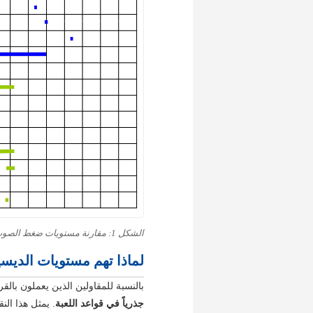
الشكل 1: مقارنة مستويات ضغط الصوت على مسافة 7 أمتار. (مصدر البيانات: إرشادات إدارة حماية البيئة HK EPD).
لماذا تهم مستويات الديسيبل (dB) في تصاريح المواقع
بالنسبة للمقاولين الذين يعملون بالقرب من ا
جذرياً في قواعد اللعبة