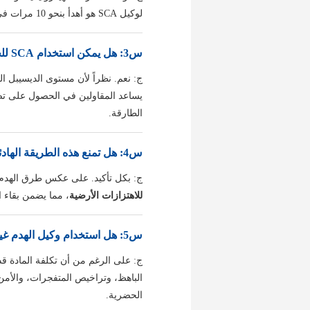
لوكيل SCA هو أهدأ بنحو 10 مرات في شدة الصوت المسموع، مما يقلل بشكل كبير من التلوث الضوضائي ومخاطر الغرامات القانونية.
س3: هل يمكن استخدام SCA للحصول على تصاريح بناء على مدار 24 ساعة؟
ج: نعم. نظراً لأن مستوى الديسيبل 
يساعد المقاولين في الحصول على تص
الطارقة.
س4: هل تمنع هذه الطريقة الهادئة أيضاً الاهتزازات الأرضية؟
ج: بكل تأكيد. على عكس طرق الهدم القائمة على الصدمات، تعتمد ما
للاهتزازات الأرضية
، مما يضمن بقاء ا
س5: هل استخدام وكيل الهدم غير المتفجر مجدٍ اقتصادياً للمشاريع الكبيرة؟
ج: على الرغم من أن تكلفة المادة قد 
الباهظ، وتراخيص المتفجرات، والأمن
الحضرية.